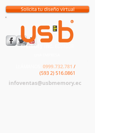
Solicita tu diseño virtual
UNA EMPRESA
LLÁMANOS
0999.732.781
/
(593 2) 516.0861
infoventas@usbmemory.ec