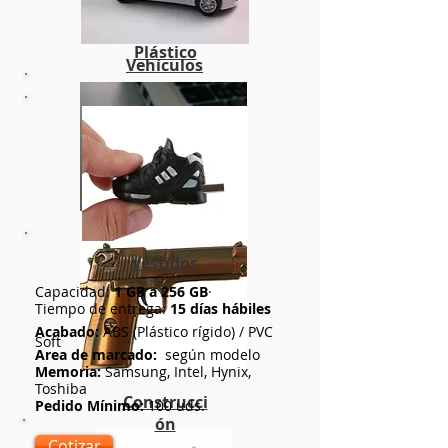
Plástico
Vehículos
Vestidos
Capacidad:
1 GB a 256 GB
·
Tiempo de entrega:
15 días hábiles
Acabado:
ABS (Plástico rígido) / PVC
Soft
Area de marcado:
según modelo
Memoria:
Samsung, Intel, Hynix,
Toshiba
Construcci
Pedido Mínimo:
100 uds.
ón
Cotizar