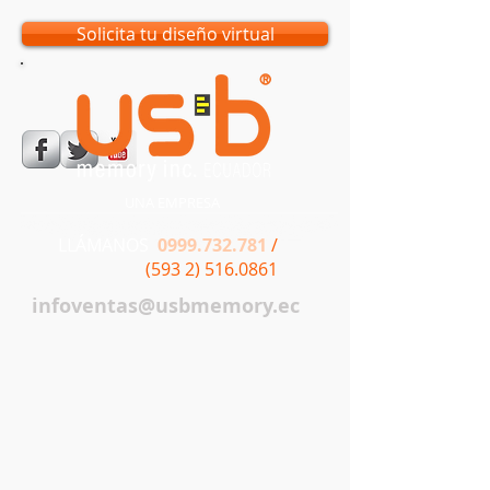
Solicita tu diseño virtual
UNA EMPRESA
LLÁMANOS
0999.732.781
/
(593 2) 516.0861
infoventas@usbmemory.ec