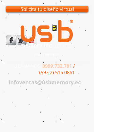
Solicita tu diseño virtual
UNA EMPRESA
LLÁMANOS
0999.732.781
/
(593 2) 516.0861
infoventas@usbmemory.ec