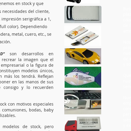
enemos en stock y que
Bus
 necesidades del cliente,
plaz
impresión serigráfica a 1,
col
de 
(full color). Dependiendo
ami
era, metal, cuero, etc., se
ación.
Nos
pro
nue
son desarrollos en
D”
de 
e recrear la imagen que el
y so
 empresarial o la figura de
constituyen modelos únicos,
Que
 más los tendrá. Reflejan
nue
 poner en las manos de sus
serv
e consigo y lo recuerden
Nue
emp
ck con motivos especiales
com
s, comuniones, bodas, baby
per
lizables.
sie
y ex
modelos de stock, pero