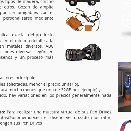
os tipos de madera, corcho
USB
tre otros. Gozan de amplia
cal
 por ser amigables con el
pro
 personalizarse mediante
bar
mejo
licas exactas del producto
ucen el mínimo detalle a la
en metales diversos, ABC
inaciones diversas según en
diseños y un proceso más
actores principales:
 solicitadas, menor el precio unitario),
tará mucho menos que una de 32GB por ejemplo) y
ido, hay variaciones en los precios generalmente nada
so:
Para realizar una muestra virtual de sus Pen Drives
entas@usbmemory.ec
) el diseño vectorizado (Ilustrator,
tengan sus Pen Drives