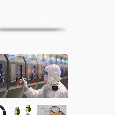
 MEMORY Inc. ECUADOR significa
idad, elegancia y servicio. Nuestros
ductos no son necesariamente más
atos, pero ofrecemos siempre la
r relación calidad-servicio-precio.