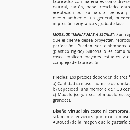
fabricados con materiales como divers
natural, cartón, papel reciclado, en
aceptación por su natural belleza y
medio ambiente. En general, pueden
impresión serigráfica y grabado láser.
Son rép
MODELOS “MINIATURAS A ESCALA”:
que el cliente desea proyectar, reprod
perfección. Pueden ser elaborados 
(plástico rígido), Silicona o es comb
caso. Implican mayores estudios y 
complejo de fabricación.
Precios:
Los precios dependen de tres f
a) Cantidad (a mayor número de unidades
b) Capacidad (una memoria de 1GB cos
c) Modelo (según sea el modelo escog
grandes).
Diseño Virtual sin costo ni compromi
solamente envíenos por mail (
infov
AutoCad) de la imagen que le gustaría 