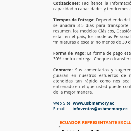
Cotizaciones:
Facilítenos la informa
capacidad o capacidades y tendremos a
Tiempos de Entrega:
Dependiendo del m
se añadirá 3-5 días para transport
resumen, los modelos Clásicos, Ocasió
estar en el país; los modelos Persona
“miniaturas a escala” no menos de 30 
Forma de Pago:
La forma de pago esta
30% contra entrega. Cheque o transfere
Contacto
: Sus comentarios y sugeren
guiarán en nuestros esfuerzos de m
atendidas tan rápido como nos sea 
entrenado en el que usted puede con
de la mejor manera.
Web Site:
www.usbmemory.ec
E-mail:
infoventas@usbmemory.ec
ECUADOR REPRESENTANTE EXCL