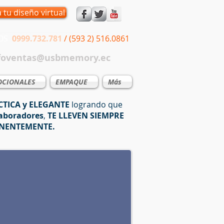
a tu diseño virtual
NOS
0999.732.781
/ (593 2) 516.0861
foventas@usbmemory.ec
CIONALES
EMPAQUE
Más
TICA y ELEGANTE
logrando que
aboradores
,
TE LLEVEN SIEMPRE
NENTEMENTE.