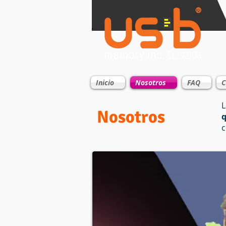
Inicio
Nosotros
FAQ
C
L
Nosotros
q
c