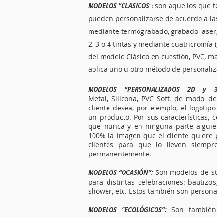
son aquellos que t
MODELOS “CLASICOS
”:
pueden personalizarse de acuerdo a las
mediante termograbado, grabado laser, 
2, 3 o 4 tintas y mediante cuatricromía 
del modelo Clásico en cuestión, PVC, mad
aplica uno u otro método de personaliz
MODELOS “PERSONALIZADOS 2D y 3
Metal, Silicona, PVC Soft, de modo d
cliente desea, por ejemplo, el logotipo
un producto. Por sus características, 
que nunca y en ninguna parte alguien
100% la imagen que el cliente quiere
clientes para que lo lleven siempr
permanentemente.
Son modelos de sto
MODELOS “OCASIÓN”:
para distintas celebraciones: bautizo
shower, etc. Estos también son persona
Son también 
MODELOS “ECOLÓGICOS”: