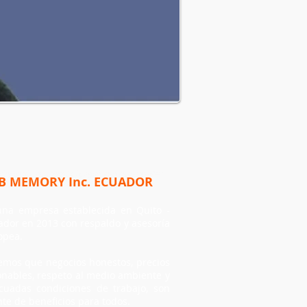
B MEMORY Inc. ECUADOR
na empresa establecida en Quito -
ador en 2013 con respaldo y asesoría
opea.
emos que negocios honestos, precios
onables, respeto al medio ambiente y
cuadas condiciones de trabajo, son
nte de beneficios para todos.