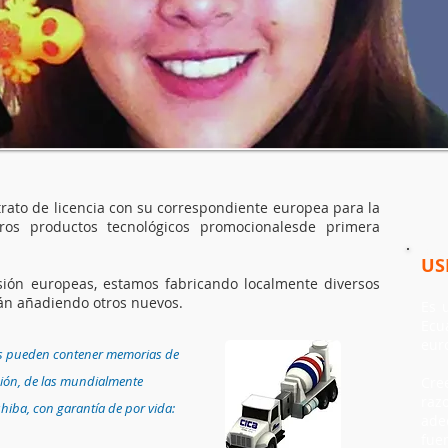
rato de licencia con su correspondiente europea para la
ros productos tecnológicos promocionalesde primera
US
sión europeas, estamos fabricando localmente diversos
rán añadiendo otros nuevos.
Es
u
Ecu
eur
s pueden contener memorias de
ción, de las mundialmente
Cre
raz
shiba
, con garantía de por vida:
ade
fue