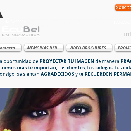
Solicit
UNA EMPRESA
LLÁMA
in
ontacto
MEMORIAS USB
VIDEO BROCHURES
PROMO
a oportunidad de
PROYECTAR TU IMAGEN
de manera
PRAC
uienes más te importan
, tus
clientes
, tus
colegas
, tus
col
onsigo, se sientan
AGRADECIDOS
y te
RECUERDEN PERMA