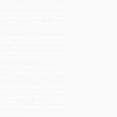
camos siempre relaciones de largo
o, con proveedores, clientes, socios y
aboradores, traspasando la frontera
lo comercial para establecer lazos de
stad duradera.
 proponemos crecer como empresa,
curando también el crecimiento de
stros relacionados, contribuyendo
esta manera al desarrollo económico
cial de nuestros países.
remos estar siempre orgullosos de
stros productos y de nuestro
icio.
stra misión es llegar a ser una
resa reconocida internacionalmente
o proveedores de Pen Drives 100%
sonalizados, distinguiéndonos
mpre por calidad, diseño, durabilidad
celente servicio.