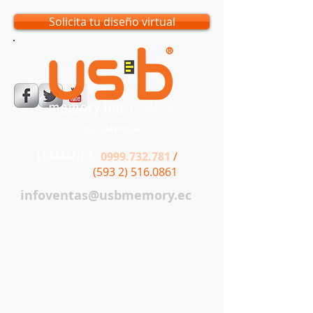
Solicita tu diseño virtual
UNA EMPRESA
LLÁMANOS
0999.732.781
/
(593 2) 516.0861
infoventas@usbmemory.ec