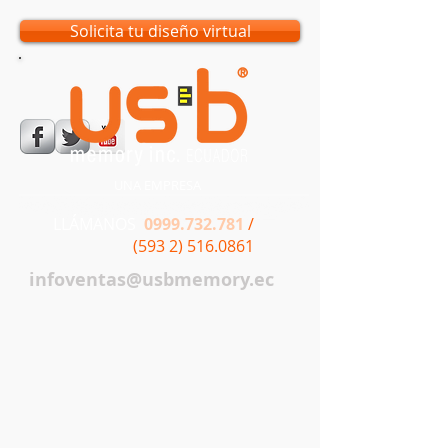
Solicita tu diseño virtual
UNA EMPRESA
LLÁMANOS
0999.732.781
/
(593 2) 516.0861
infoventas@usbmemory.ec