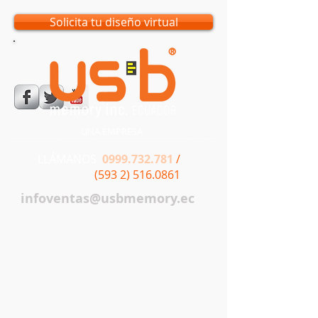
Solicita tu diseño virtual
UNA EMPRESA
LLÁMANOS
0999.732.781
/
(593 2) 516.0861
infoventas@usbmemory.ec