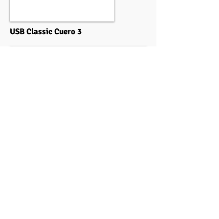
USB Classic Cuero 3
80 x 31 x 12 mm, 2
0 g.,
Cuero·
USB Classic Cuero 6