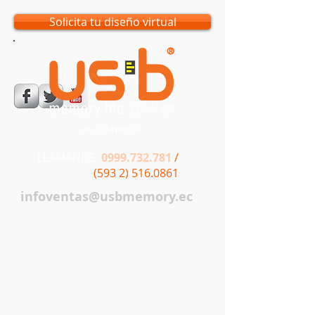
Solicita tu diseño virtual
UNA EMPRESA
LLÁMANOS
0999.732.781
/
(593 2) 516.0861
infoventas@usbmemory.ec