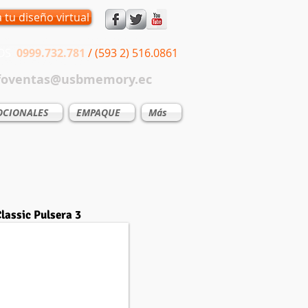
a tu diseño virtual
NOS
0999.732.781
/ (593 2) 516.0861
foventas@usbmemory.ec
CIONALES
EMPAQUE
Más
lassic Pulsera 3