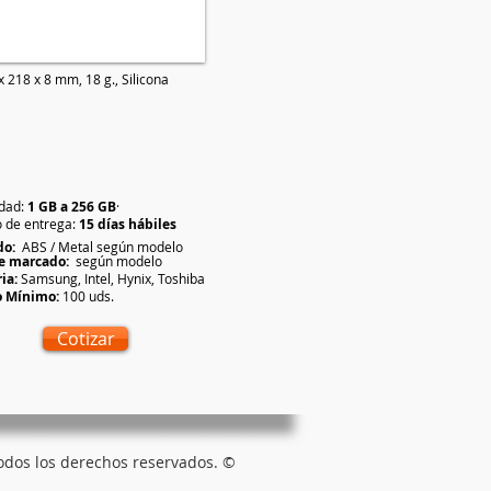
 x 218 x 8 mm,
18 g., Silicona
dad:
1 GB a 256 GB
·
 de entrega:
15 días hábiles
do:
ABS / Metal según modelo
e marcado:
según modelo
ia:
Samsung, Intel, Hynix, Toshiba
o Mínimo:
100 uds.
Cotizar
Todos los derechos reservados. ©