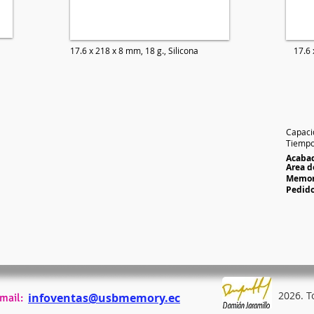
17.6 x 218 x 8 mm,
18 g., Silicona
17.6
Capaci
Tiempo
Acaba
Area d
Memor
Pedid
2026
. 
infoventas@usbmemory.ec
mail: