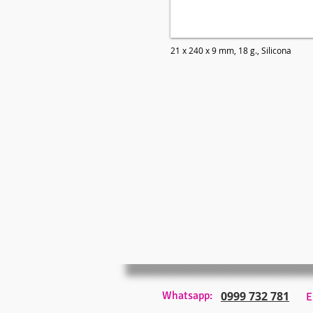
21 x 240 x 9 mm,
18 g.,
Silicona
Whatsapp:
0999 732 781
E