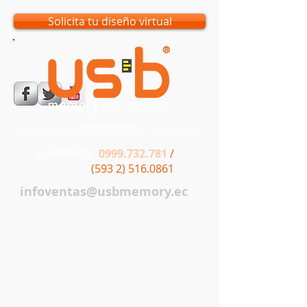
Solicita tu diseño virtual
UNA EMPRESA
LLÁMANOS
0999.732.781
/
(593 2) 516.0861
infoventas@usbmemory.ec