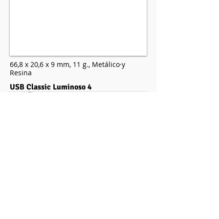
66,8 x 20,6 x 9 mm,
11 g.,
Metálico·y
Resina
USB Classic Luminoso 4
66,7 x 19.05 x 7 mm,
11 g.,
Metal·y Resina
Capacidad:
1 GB a 256 GB
·
Tiempo de entrega:
15 días hábiles